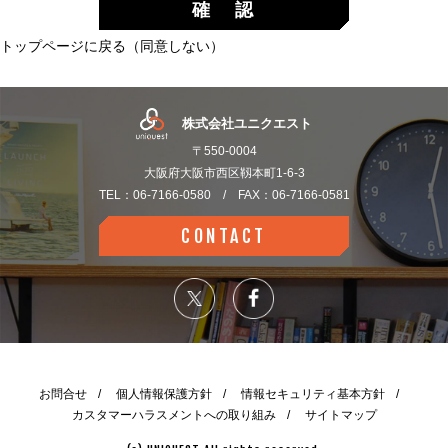
確 認
連絡先:info@uqo.jp
トップページに戻る（同意しない）
個人情報の利用目的
・当社の各事業に関するお問い合わせの方の個人情報
株式会社ユニクエスト
は、お問い合わせにお答えする及びご要望のあった資
〒550-0004
料などをお送りするため
大阪府大阪市西区靱本町1-6-3
・資料請求の方の個人情報は、ご要望のあった資料な
TEL：06-7166-0580 / FAX：06-7166-0581
どをお送りするため
CONTACT
・当社の採用応募の方の個人情報は、採用業務（選
考、関連する連絡等）で使用するため
個人情報の第三者提供
当社は、ご提供いただいた個人情報を次の場合を除き
第三者に提供いたしません。
お問合せ
個人情報保護方針
情報セキュリティ基本方針
カスタマーハラスメントへの取り組み
サイトマップ
・ご本人の同意がある場合
・法令に基づく場合